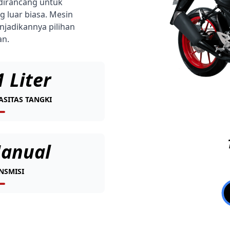
 dirancang untuk
luar biasa. Mesin
njadikannya pilihan
an.
1 Liter
ASITAS TANGKI
anual
NSMISI