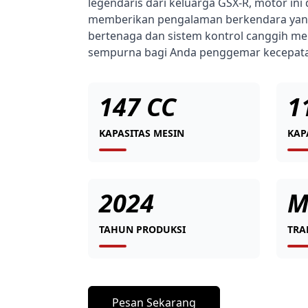
legendaris dari keluarga GSX-R, motor ini
memberikan pengalaman berkendara yang 
bertenaga dan sistem kontrol canggih me
sempurna bagi Anda penggemar kecepat
147 CC
1
KAPASITAS MESIN
KAP
2024
M
TAHUN PRODUKSI
TRA
Pesan Sekarang